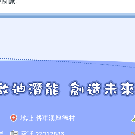
的知識。
地址:
將軍澳厚德村
電話:
27012886