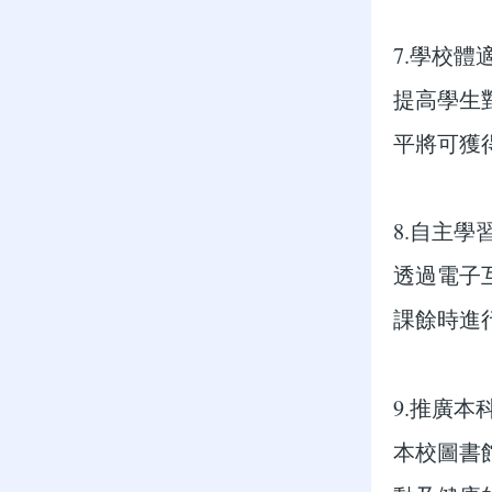
7.學校體適
提高學生
平將可獲
8.自主學習(
透過電子
課餘時進
9.推廣本
本校圖書