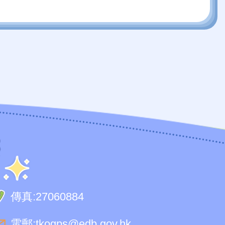
傳真:
27060884
電郵:
tkogps@edb.gov.hk