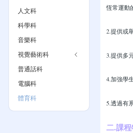
恆常運動
人文科
科學科
2.提供
音樂科
視覺藝術科
3.提供
普通話科
4.加強
電腦科
體育科
5.透過
二.課