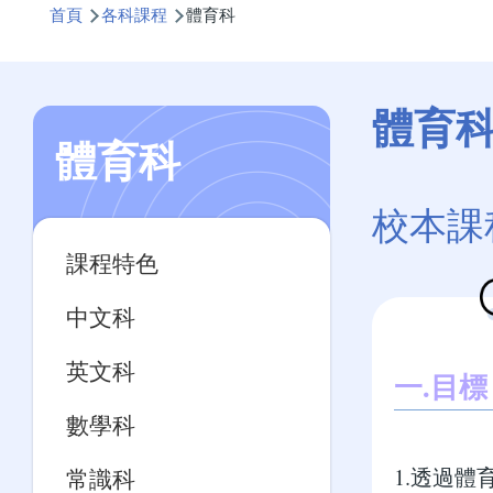
首頁
各科課程
體育科
航
連
結
體育
體育科
校本課
Main
課程特色
navigation
中文科
英文科
一.目標
數學科
1.透過
常識科