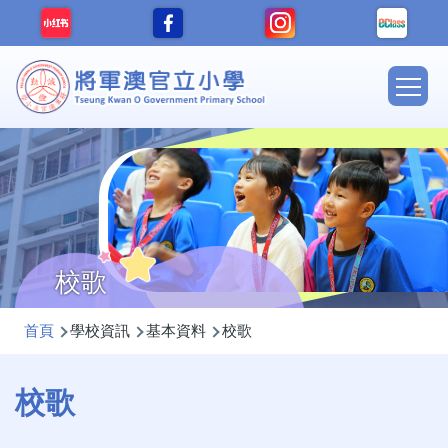
移至主內容
Main
navig
校歌
導
首頁
學校資訊
基本資料
校歌
航
連
校歌
結