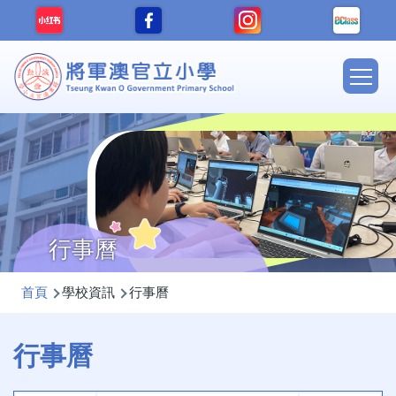
移至主內容
Main
navig
行事曆
導
首頁
學校資訊
行事曆
航
連
行事曆
結