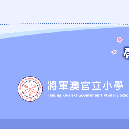
副主席︰
秘書：
聯絡︰
財政：
聯絡：
福利：
秘書：
助理幹事
聯絡：
助理幹事
宣傳︰
福利：
IT：