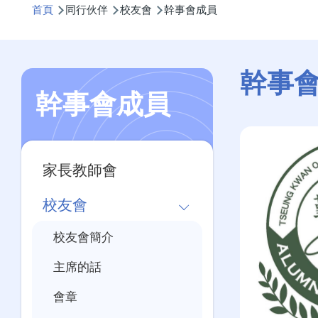
首頁
同行伙伴
校友會
幹事會成員
航
連
結
幹事
幹事會成員
Main
家長教師會
navigation
校友會
校友會簡介
主席的話
會章