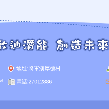
周疊汶
梁美茵
梁美茵、練慧儀
杜以立
杜以立
邱佩華
譚信恩
︰
戴嘉雯
胡影妮
：
練慧儀
邱佩華
邱佩儀
謝紹輝
地址:
將軍澳厚德村
電話:
27012886