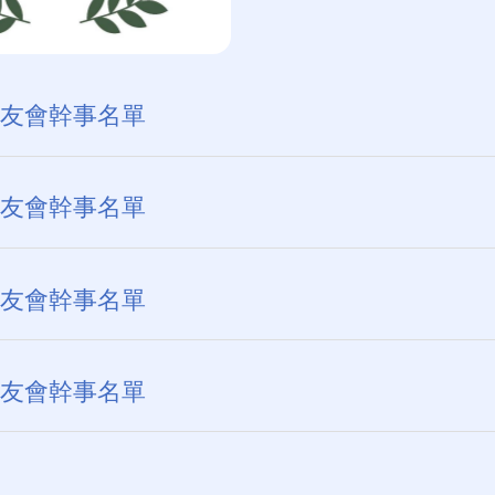
友會幹事名單
梁美茵
友會幹事名單
謝紹輝
梁美茵
關可宜
友會幹事名單
謝紹輝
陳芷柔
邱佩儀
謝紹輝
杜以立
友會幹事名單
謝紹輝
邱佩儀
：
吳珈宜
趙潔瑩
：
邱佩華
杜以立、戴嘉雯