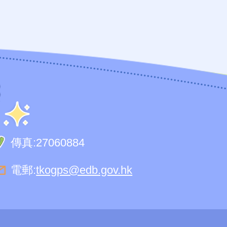
傳真:
27060884
電郵:
tkogps@edb.gov.hk