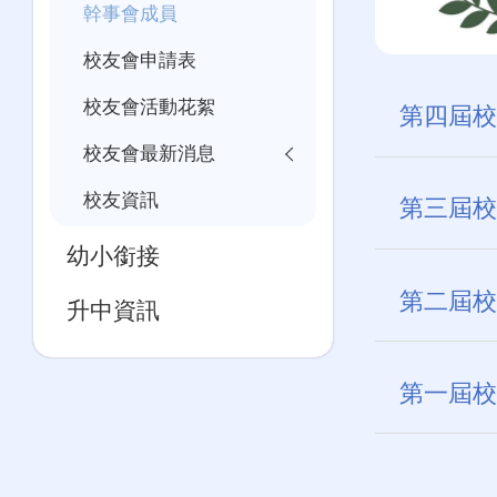
幹事會成員
校友會申請表
校友會活動花絮
第四屆校
校友會最新消息
主席：
校友資訊
第三屆校
副主席︰
幼小銜接
主席：
司庫：
第二屆校
升中資訊
副主席︰
文書：
主席：
財政：
宣傳︰
第一屆校
副主席︰
文書：
助理幹事
主席：
財政/宣傳
宣傳：