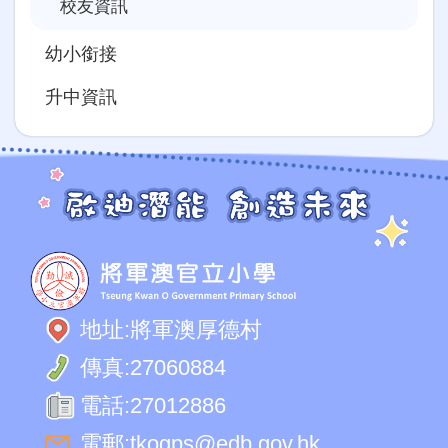
校友資訊
幼小銜接
升中資訊
地址:
將軍澳厚德村
傳真:
27060884
電話:
27012886
電郵:
tkogps@edb.gov.hk