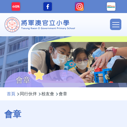
移至主內容
Main
navig
會章
導
首頁
同行伙伴
校友會
會章
航
連
會章
結