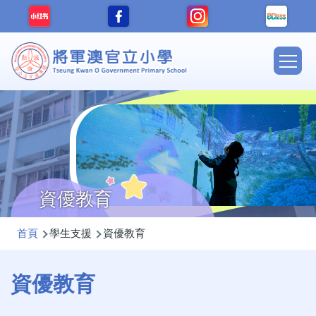
移至主內容
Main
navig
資優教育
導
首頁
學生支援
資優教育
航
連
資優教育
結