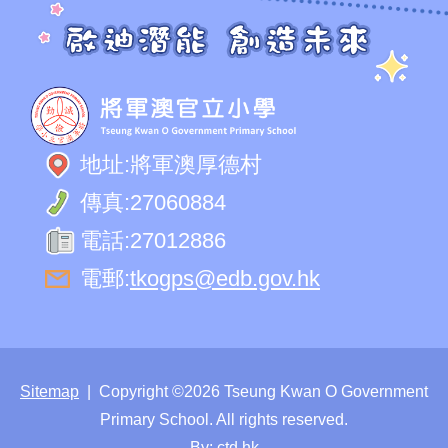
地址:
將軍澳厚德村
傳真:
27060884
電話:
27012886
電郵:
tkogps@edb.gov.hk
Sitemap
| Copyright ©
2026 Tseung Kwan O Government
Primary School. All rights reserved.
By: ctd.hk