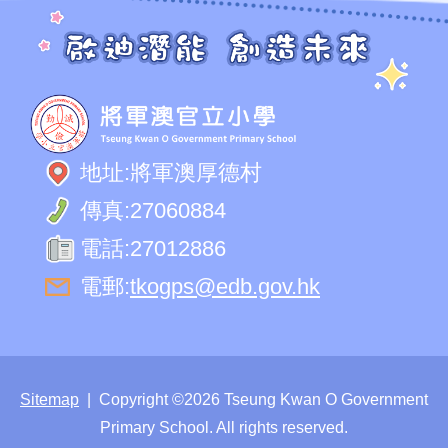
地址:
將軍澳厚德村
傳真:
27060884
電話:
27012886
電郵:
tkogps@edb.gov.hk
Sitemap
| Copyright ©
2026 Tseung Kwan O Government
Primary School. All rights reserved.