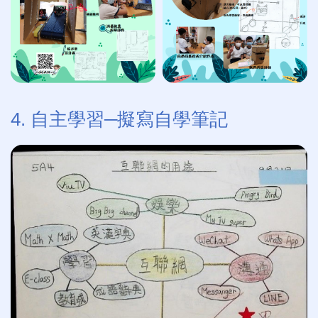
4. 自主學習─擬寫自學筆記