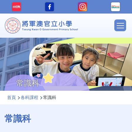
移至主內容
Main
navig
常識科
導
首頁
各科課程
常識科
航
連
常識科
結