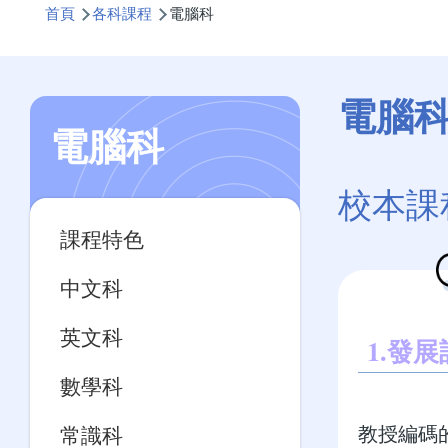
首頁
各科課程
電腦科
航
連
結
電腦
電腦科
校本課
Main
課程特色
navigation
中文科
英文科
1.發
數學科
教授編碼
常識科