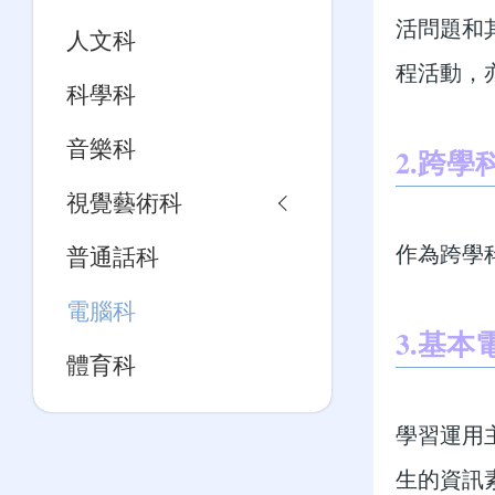
活問題和
人文科
程活動，亦有S
科學科
音樂科
2.跨
視覺藝術科
作為跨學
普通話科
電腦科
3.基
體育科
學習運用
生的資訊