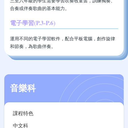
三至六年級的學生需要學習吹奏牧童笛，訓練獨奏、
合奏或伴奏歌曲的基本能力。
電子學習(P.3-P.6)
運用不同的電子學習軟件，配合平板電腦，創作旋律
和節奏，為歌曲伴奏。
音樂科
Main
課程特色
navigation
中文科