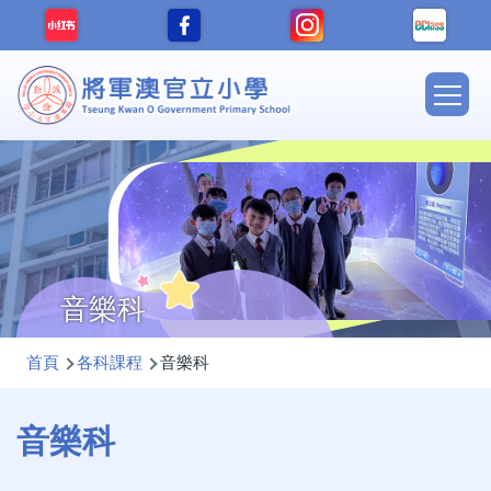
移至主內容
Main
navig
音樂科
導
首頁
各科課程
音樂科
航
連
音樂科
結