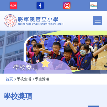
移至主內容
Main
navig
學校獎項
導
首頁
學校生活
學生獎項
航
連
學校獎項
結