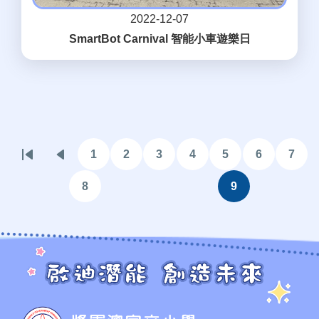
2022-12-07
SmartBot Carnival 智能小車遊樂日
Pagination
1
2
3
4
5
6
7
First
Previous
頁
頁
頁
頁
頁
頁
頁
page
page
面
面
面
面
面
面
面
8
9
頁
目
面
前
頁
面