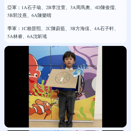
亞軍：1A石子瑜、2B李汶萱、3A周馬奧、4D陳俊儒、
5B郭汶熹、6A陳樂晴
季軍：1C賴晉熙、2C陳蔚藍、3B方海僖、4A石子軒、
5A林睿、6A沈昕瑤