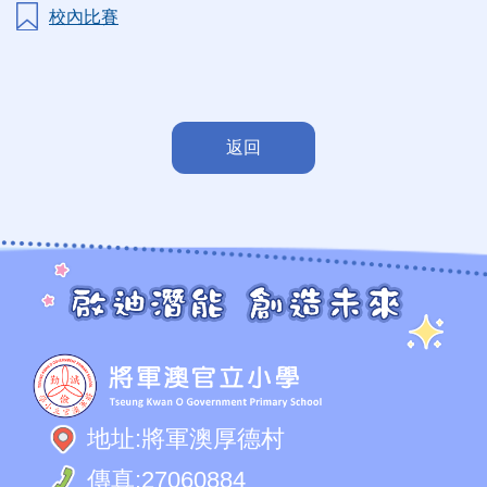
校內比賽
返回
地址:
將軍澳厚德村
傳真:
27060884