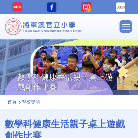
移至主內容
Main
navig
數學科健康生活親子桌上遊
戲創作比賽
導
首頁
學校獎項
航
連
數學科健康生活親子桌上遊戲
結
創作比賽