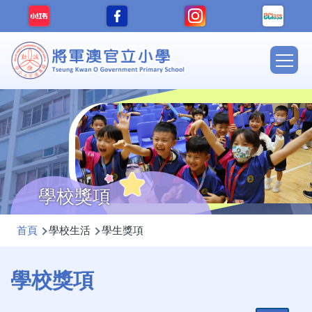
移至主內容
Main
navig
學校獎項
導
首頁
學校生活
學生獎項
航
連
學校獎項
結