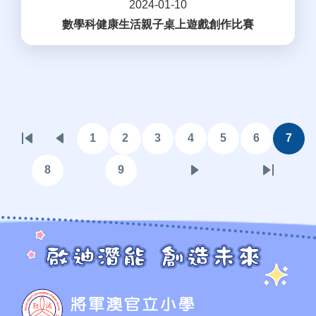
2024-01-10
數學科健康生活親子桌上遊戲創作比賽
Pagination
1
2
3
4
5
6
7
First
Previous
頁
頁
頁
頁
頁
頁
目
page
page
面
面
面
面
面
面
前
8
9
頁
頁
下
Last
頁
面
面
一
page
面
頁