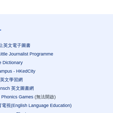
科
z網上英文電子圖書
Little Journalist Programme
 Dictionary
ampus - HKedCity
in 英文學習網
Munsch 英文圖書網
ve Phonics Games
(無法開啟)
(English Language Education)