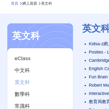
首頁
網上資源
英文科
航
連
結
英文
英文科
Kidsa-
Main
Posties - 
eClass
navigation
Cambridge
English C
中文科
Fun Bra
英文科
Robert 
Interacti
數學科
教育局教育電視
常識科