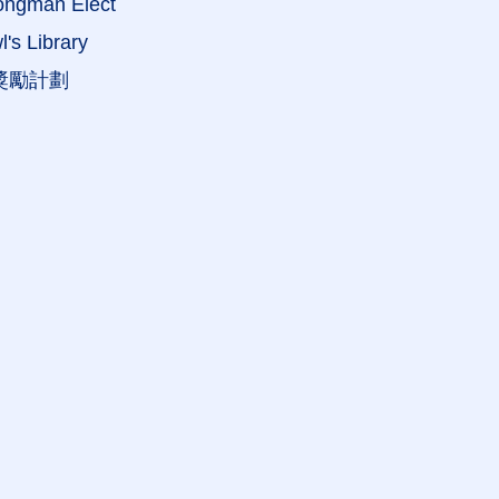
ongman Elect
's Library
 獎勵計劃