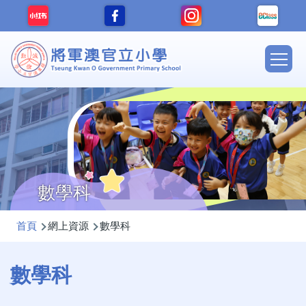
移至主內容
Main
navig
數學科
導
首頁
網上資源
數學科
航
連
數學科
結