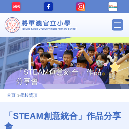
移至主內容
Main
navig
「STEAM創意統合」作品
分享會
導
首頁
學校獎項
航
連
「STEAM創意統合」作品分享
結
會