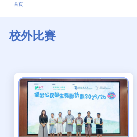
首頁
航
連
結
校外比賽