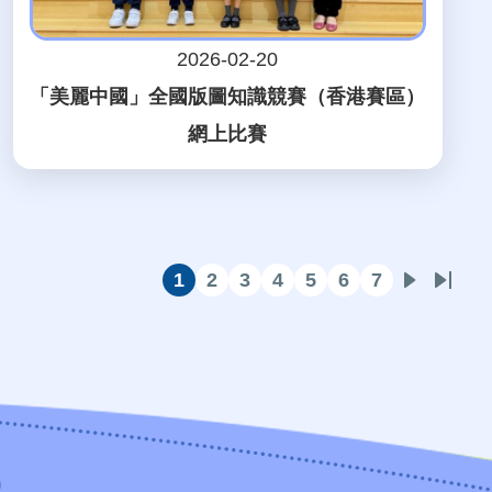
2026-02-20
「美麗中國」全國版圖知識競賽（香港賽區）
網上比賽
1
2
3
4
5
6
7
目
頁
頁
頁
頁
頁
頁
下
Last
前
面
面
面
面
面
面
一
page
頁
頁
面