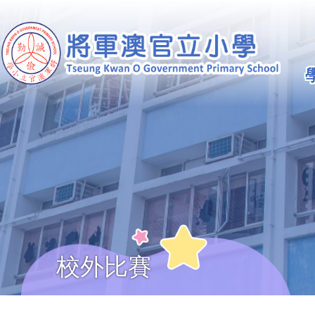
移至主內容
Ma
na
校外比賽
導