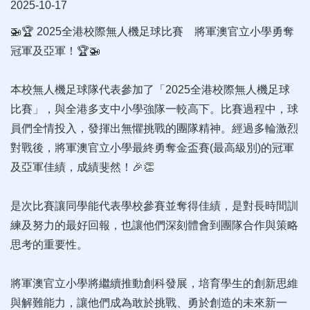
2025-10-17
🚁🏆
2025
全港校際無人機足球比賽 將軍澳官立小學勇奪
冠軍及亞軍！
🏆🚁
本校無人機足球隊代表參加了「
2025
全港校際無人機足球
比賽」，與全港多支中小學強隊一較高下。比賽過程中，球
員們全情投入，發揮出無懼挑戰的團隊精神。經過多輪激烈
對戰後，將軍澳官立小學最終勇奪金盃賽
(
最高級別
)
的冠軍
及亞軍佳績，成績斐然！
🎉👏
是次比賽讓同學能代表學校參賽並奪得佳績，是對長時間訓
練及努力的最好回報，也讓他們深刻體會到團隊合作與策略
思考的重要性。
將軍澳官立小學將繼續推動創科發展，培育學生的創新思維
與解難能力，讓他們成為敢於挑戰、勇於創造的未來新一