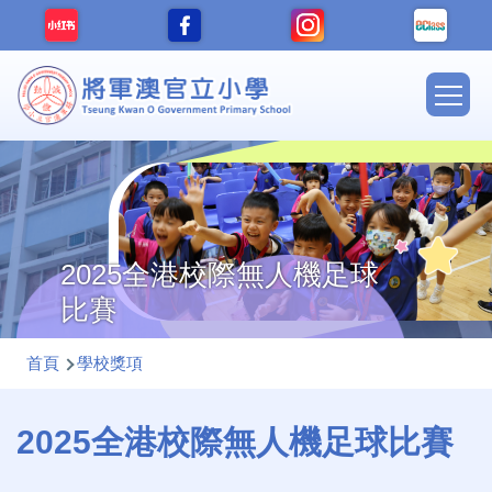
移至主內容
Main
navig
2025全港校際無人機足球
比賽
導
首頁
學校獎項
航
連
2025全港校際無人機足球比賽
結