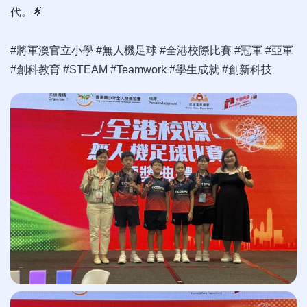
代。
🌟
#
將軍澳官立小學
#
無人機足球
#
全港校際比賽
#
冠軍
#
亞軍
#
創科教育
#STEAM #Teamwork #
學生成就
#
創新科技