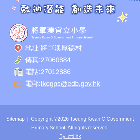
地址:
將軍澳厚德村
傳真:
27060884
電話:
27012886
電郵:
tkogps@edb.gov.hk
Sitemap
| Copyright ©
2026 Tseung Kwan O Government
Primary School. All rights reserved.
By: ctd.hk