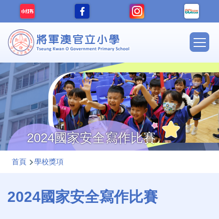
移至主內容
Main
navig
2024國家安全寫作比賽
導
首頁
學校獎項
航
連
2024國家安全寫作比賽
結