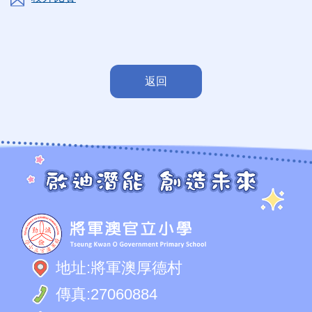
返回
地址:
將軍澳厚德村
傳真:
27060884