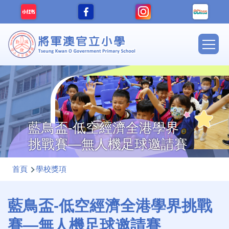
移至主內容
Main
navig
藍鳥盃-低空經濟全港學界
挑戰賽—無人機足球邀請賽
導
首頁
學校獎項
航
連
藍鳥盃-低空經濟全港學界挑戰
結
賽—無人機足球邀請賽