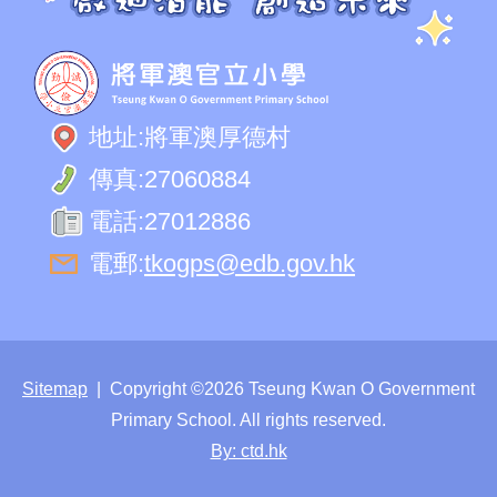
地址:
將軍澳厚德村
傳真:
27060884
電話:
27012886
電郵:
tkogps@edb.gov.hk
Sitemap
| Copyright ©
2026 Tseung Kwan O Government
Primary School. All rights reserved.
By: ctd.hk