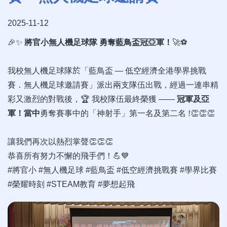
2025-11-12
🎉✨
將官小無人機足球隊
勇奪藍鳥盃冠亞軍！
🚀⚽️
我校無人機足球隊
於
「藍鳥盃
—
低空經濟全港學界挑戰
賽．無人機足球邀請賽」派出兩支隊伍出戰，經過一連串精
彩又激烈的對戰後，
🏆
我校隊伍最終榮獲
——
冠軍及亞
軍！當中
勇奪賽事中的「神射手」第一名及第二名
!
👏👏👏
讓我們再次以熱烈掌聲
👏👏👏
恭喜所有努力不懈的飛手們！
💪💙
#
將官小
#
無人機足球
#
藍鳥盃
#
低空經濟挑戰賽
#
學界比賽
#
榮耀時刻
#STEAM
教育
#
夢想起飛