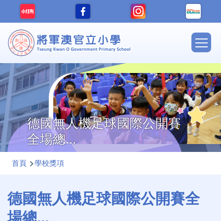
移至主內容
Main
navig
德國無人機足球國際公開賽
全場總...
導
首頁
學校獎項
航
連
德國無人機足球國際公開賽全
結
場總...