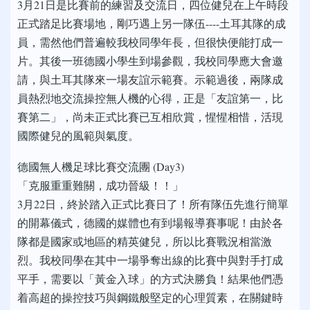
3月21日是比賽前的練習及交流日，四位健兒在上午時段
正式踏足比賽場地，剛巧遇上另一隊伍----土耳其隊的成
員，需然他們普遍較我校同學年長，但很快便能打成一
片。其後一班德國小學生到場參觀，我校同學應大會邀
請，與土耳其隊來一場友誼示範賽。示範過後，兩隊成
員熱烈地交流操控無人機的心得，正是「友誼第一，比
賽第二」，尚未正式比賽已互相欣賞，惺惺相惜，活現
國際健兒的風範與氣度。
德國無人機足球比賽交流團 (Day3)
「克服重重難關，成功晉級！！」
3月22日，終於踏入正式比賽日了！所有隊伍先進行簡單
的開幕儀式，德國的媒體也有到場報導賽事呢！由於各
隊都是國家或地區的精英健兒，所以比賽戰況相當激
烈。我校同學在其中一場爭奪出線的比賽中與對手打成
平手，需要以「黃金入球」的方式決勝負！結果他們憑
着高超的操控技巧與鋼鐵般堅定的心理質素，在關鍵時