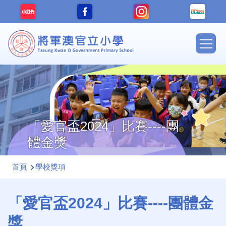
移至主內容
Main
navig
「愛官盃2024」比賽----團
體金獎
導
首頁
學校獎項
航
連
「愛官盃2024」比賽----團體金
結
獎