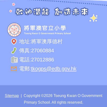
地址:
將軍澳厚德村
傳真:
27060884
電話:
27012886
電郵:
tkogps@edb.gov.hk
Sitemap
| Copyright ©
2026 Tseung Kwan O Government
Primary School. All rights reserved.