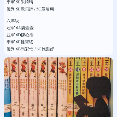
季軍 5E朱綺晴
優異 5E歐貝詩 / 5C章展翔
六年級
冠軍 6A裘壹壹
亞軍 6D陳心渝
季軍 6E鍾寶瑤
優異 6B馬彩怡 / 6C施樂妤