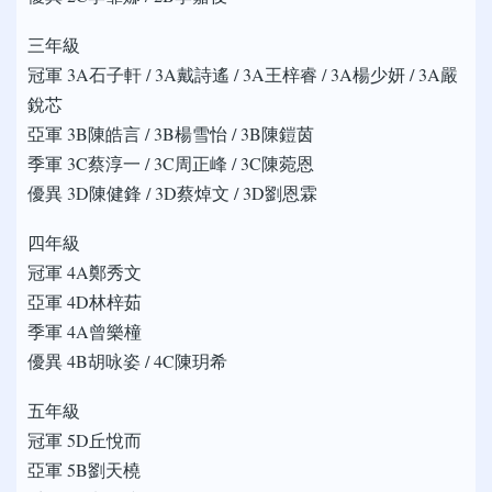
三年級
冠軍 3A石子軒 / 3A戴詩遙 / 3A王梓睿 / 3A楊少妍 / 3A嚴
銳芯
亞軍 3B陳皓言 / 3B楊雪怡 / 3B陳鎧茵
季軍 3C蔡淳一 / 3C周正峰 / 3C陳菀恩
優異 3D陳健鋒 / 3D蔡焯文 / 3D劉恩霖
四年級
冠軍 4A鄭秀文
亞軍 4D林梓茹
季軍 4A曾樂橦
優異 4B胡咏姿 / 4C陳玥希
五年級
冠軍 5D丘悅而
亞軍 5B劉天橈