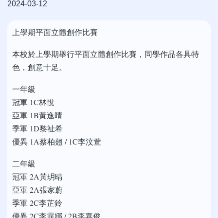
2024-03-12
上學期平面立體創作比賽
本校於上學期舉行平面立體創作比賽，同學作品各具特
色，創意十足。
一年級
冠軍 1C林悅
亞軍 1B黃逸晴
季軍 1D黎祉希
優異 1A蔡柏翹 / 1C李汶萱
二年級
冠軍 2A黃玥晴
亞軍 2A張家蔚
季軍 2C李芷鈴
優異 2C李霏娜 / 2B李嘉俊