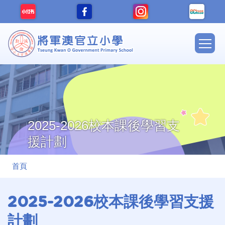
移至主內容
Main
navig
2025-2026校本課後學習支
援計劃
導
首頁
航
連
2025-2026校本課後學習支援
結
計劃