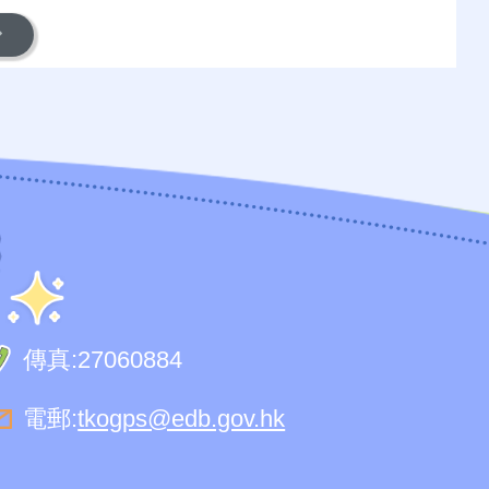
傳真:
27060884
電郵:
tkogps@edb.gov.hk