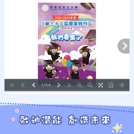
1/44
LOADING PAGES 4% ...