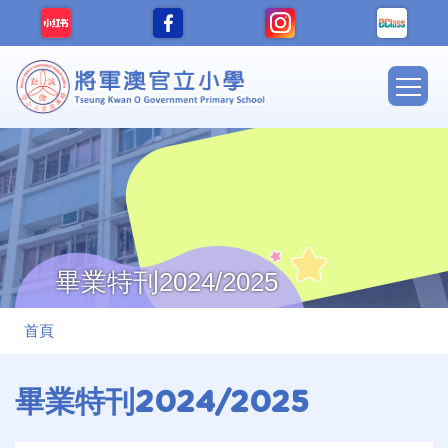
移至主內容
Main
navig
畢業特刊2024/2025
導
首頁
航
連
畢業特刊2024/2025
結