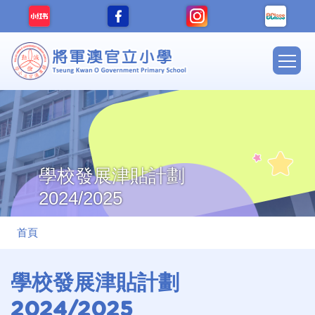
移至主內容
Main
navig
學校發展津貼計劃
2024/2025
導
首頁
航
連
學校發展津貼計劃
結
2024/2025