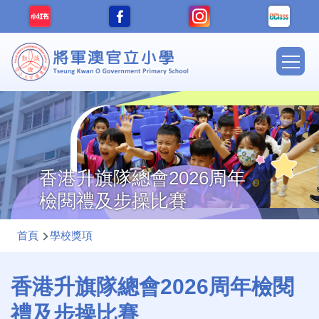
移至主內容
Main
navig
香港升旗隊總會2026周年
檢閱禮及步操比賽
導
首頁
學校獎項
航
連
香港升旗隊總會2026周年檢閱
結
禮及步操比賽