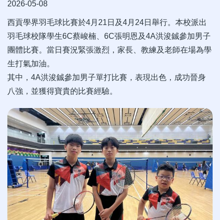
2026-05-08
西貢學界羽毛球比賽於4月21日及4月24日舉行。本校派出
羽毛球校隊學生6C蔡峻楠、6C張明恩及4A洪浚鋮參加男子
團體比賽。當日賽況緊張激烈，家長、教練及老師在場為學
生打氣加油。
其中，4A洪浚鋮參加男子單打比賽，表現出色，成功晉身
八強，並獲得寶貴的比賽經驗。