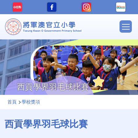
移至主內容
Main
navig
西貢學界羽毛球比賽
導
首頁
學校獎項
航
連
西貢學界羽毛球比賽
結