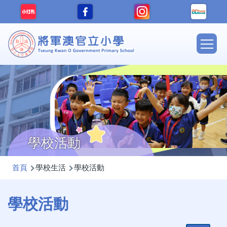
移至主內容
Main
navig
學校活動
導
首頁
學校生活
學校活動
航
連
學校活動
結