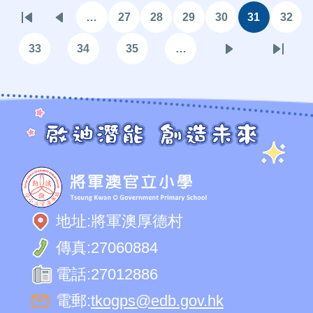
Pagination
…
27
28
29
30
31
32
First
Previous
頁
頁
頁
頁
目
頁
page
page
面
面
面
面
前
面
33
34
35
…
頁
頁
頁
下
Last
頁
面
面
面
一
page
面
頁
地址:
將軍澳厚德村
傳真:
27060884
電話:
27012886
電郵:
tkogps@edb.gov.hk