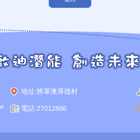
地址:
將軍澳厚德村
電話:
27012886