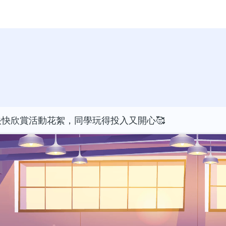
快快欣賞活動花絮，同學玩得投入又開心🥰