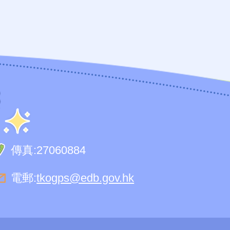
傳真:
27060884
電郵:
tkogps@edb.gov.hk