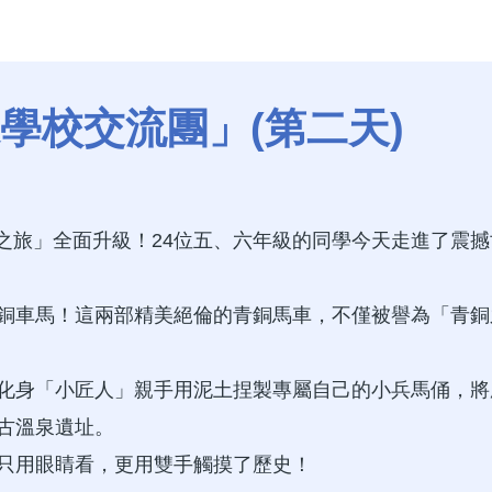
學校交流團」(第二天)
穿越之旅」全面升級！24位五、六年級的同學今天走進了
銅車馬！這兩部精美絕倫的青銅馬車，不僅被譽為「青銅之
化身「小匠人」親手用泥土捏製專屬自己的小兵馬俑，將
古溫泉遺址。
只用眼睛看，更用雙手觸摸了歷史！