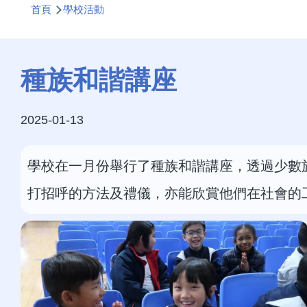
首頁
學校活動
航
連
結
種族和諧講座
2025-01-13
學校在一月份舉行了種族和諧講座，透過少數
打招呼的方法及禮儀，亦能欣賞他們在社會的