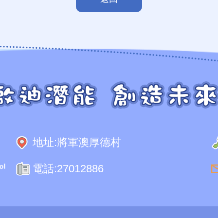
地址:
將軍澳厚德村
電話:
27012886