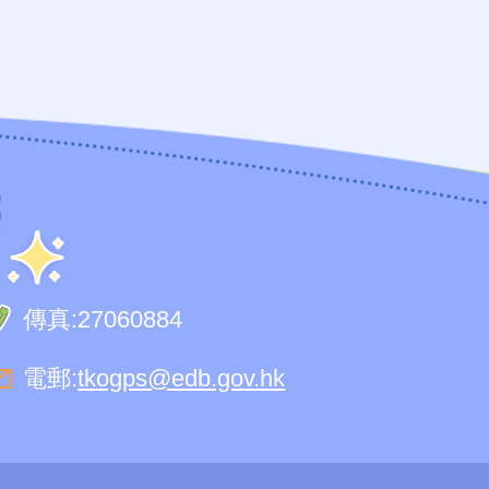
傳真:
27060884
電郵:
tkogps@edb.gov.hk