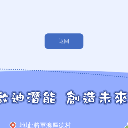
返回
地址:
將軍澳厚德村