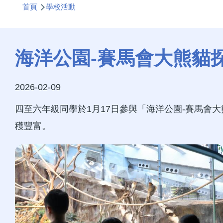
首頁
學校活動
航
連
結
海洋公園-賽馬會大熊貓
2026-02-09
四至六年級同學於1月17日參與「海洋公園-賽馬
穫豐富。