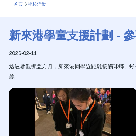
首頁
學校活動
航
連
結
新來港學童支援計劃 - 
2026-02-11
透過參觀挪亞方舟，新來港同學近距離接觸球蟒、蜥
義。