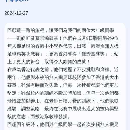
2024-12-27
回顧這一路的旅程，讓我們為我們的兩位六年級同學
——劉皓軒及蔡景瀚鼓掌！他們在12月8日聯同另外9位
無人機足球的香港中小學界代表，出戰「港澳盃無人機
足球精英挑戰賽」，更為香港奪得「優秀團隊獎」，站
上了更大的舞台，取得令人欽佩的成就！
在成為香港代表之前，他們經歷了不少挑戰和磨練。近
兩年，他倆與本校的無人機足球校隊參加了香港的大小
賽事，雖然有時面對失敗，但每一次挫折都讓他們更加
堅定；雖然校內的訓練不斷加時加班，但每一次他們都
珍惜並加以善用。在老師日積月纍的訓練下，他們吸取
經驗，調整策略，最終在比賽中展現出過人的技術與堅
毅的意志，而被港隊教練發掘。
回想四年級時，他們與全級同學一起首次接觸無人機足