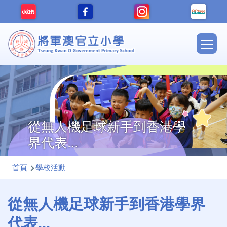
移至主內容
Main
navig
從無人機足球新手到香港學
界代表...
導
首頁
學校活動
航
連
從無人機足球新手到香港學界
結
代表...