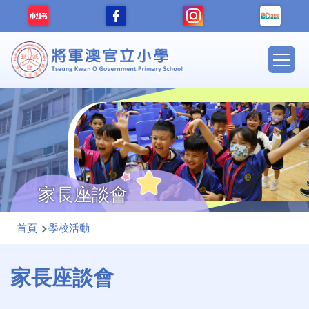
移至主內容
Main
navig
家長座談會
導
首頁
學校活動
航
連
家長座談會
結