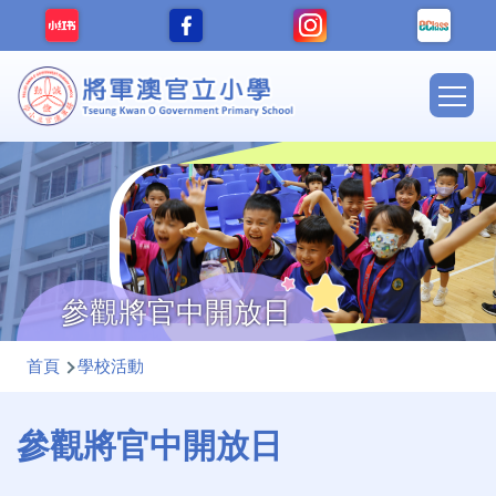
移至主內容
Main
navig
參觀將官中開放日
導
首頁
學校活動
航
連
參觀將官中開放日
結