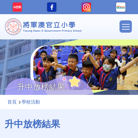
移至主內容
Main
navig
升中放榜結果
導
首頁
學校活動
航
連
升中放榜結果
結