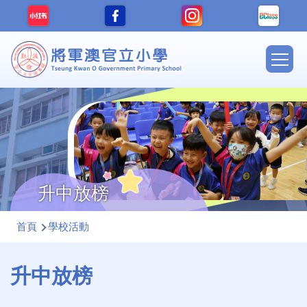
移至主內容
Main
navig
升中放榜
導
首頁
學校活動
航
連
升中放榜
結